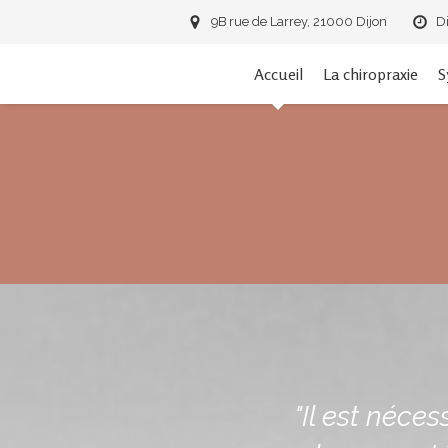
9B rue de Larrey, 21000 Dijon
D
Accueil
La chiropraxie
S
"Il est néce