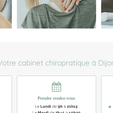
Votre cabinet chiropratique à Dijo
Prendre rendez-vous
Le
Lundi
de
9h
à
21h15
Le
Mardi
de
7h45
à
19h30