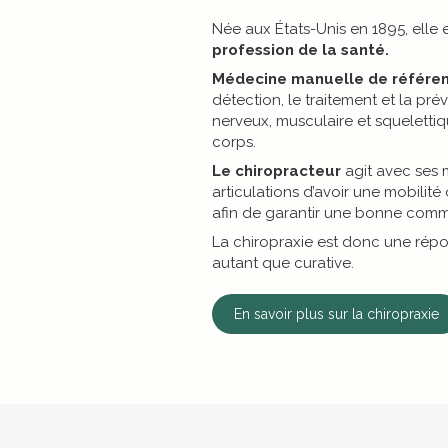
Née aux États-Unis en 1895, ell
profession de la santé.
Médecine manuelle de référe
détection, le traitement et la p
nerveux, musculaire et squeletti
corps.
Le chiropracteur
agit avec ses 
articulations d’avoir une mobilit
afin de garantir une bonne comm
La chiropraxie est donc une rép
autant que curative.
En savoir plus sur la chiropraxie