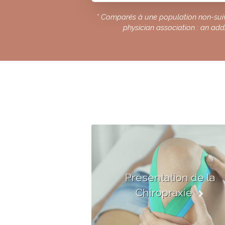
* Comparés à une population non-suivi
physician association : an ad
Présentation de la
Chiropraxie