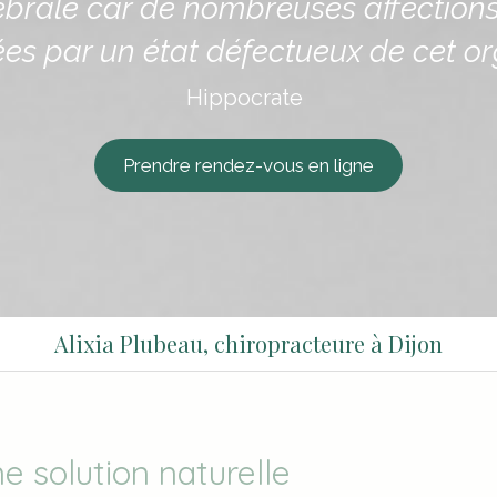
ébrale car de nombreuses affections 
es par un état défectueux de cet or
Hippocrate
Prendre rendez-vous en ligne
Alixia Plubeau, chiropracteure à Dijon
ne solution naturelle