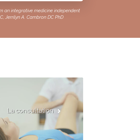
om an integrative medicine independent
DC, Jerrilyn A. Cambron DC PhD
La consultation