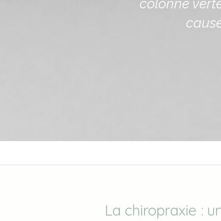
colonne vert
causé
La chiropraxie : u