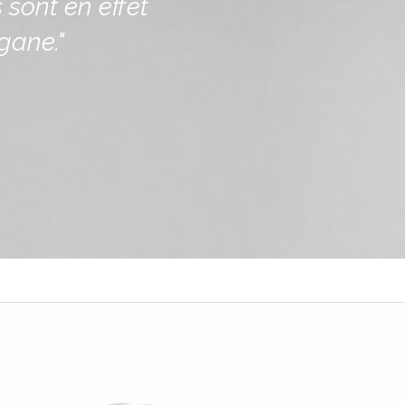
sont en effet
gane."